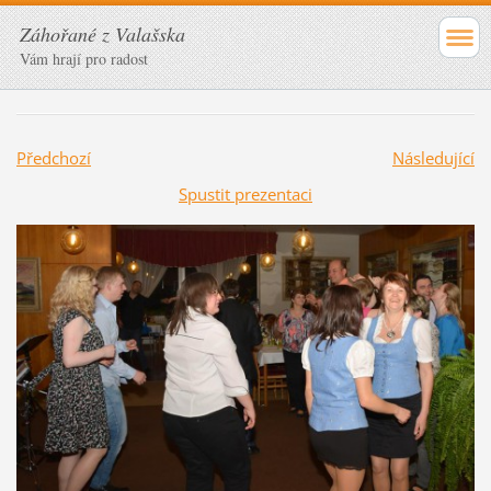
Záhořané z Valašska
Vám hrají pro radost
Předchozí
Následující
Spustit prezentaci