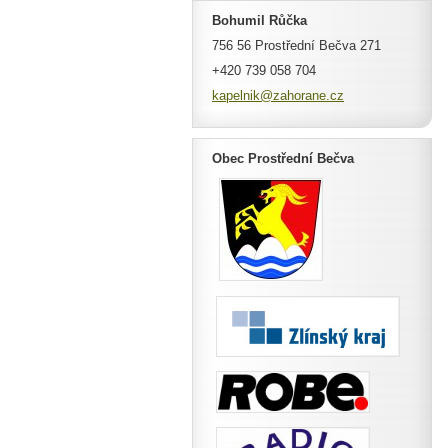
Bohumil Růčka
756 56 Prostřední Bečva 271
+420 739 058 704
kapelnik
@zahoran
e.cz
Obec Prostřední Bečva