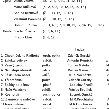
Zpěv: Alena Valová (č. 2, 4, 7, 10, 11, 12, 14 )
Marie Růčková (č. 2, 5, 8, 10, 12, 13, 15, 17 )
Sabina Kretková (č. 8, 13, 15, 16, 17 )
Vlastimil Pařenica (č. 8, 10, 12, 15, 17 )
Bohumil Růčka (č. 3, 4, 5, 7, 8, 10, 11, 12, 14, 15, 16, 17 )
Hosté: Václav Štěrba (č. 3, 6, 17 )
Franta Uher (č. 6, 17, )
Hudba Tex
1 Chodníček na Radhošť orch. polka Zdeněk Gurský
2 Zafúkal větérek valčík Antonín Pernička arr. I
3 Veselý život polka Tomáš Matula Marie 
4 Namaluju obrázek valčík Václav Maňas ml. Anton
5 Lásku sem našel valčík M.R.Procházka Zden
6 Tři srdénka polka Zdeněk Gurský Milosl
7 Zpátky do dětství píseň Ladislav Prudík Václ
8 Naše Valašsko valčík Václav Krutilek
9 Kosí bratři orch. polka Zdeněk Gurský
10 Zarmůcené srdéčko valčík M.R.Procházka Anton
11 Naše milování valčík M.R.Procházka Antoní