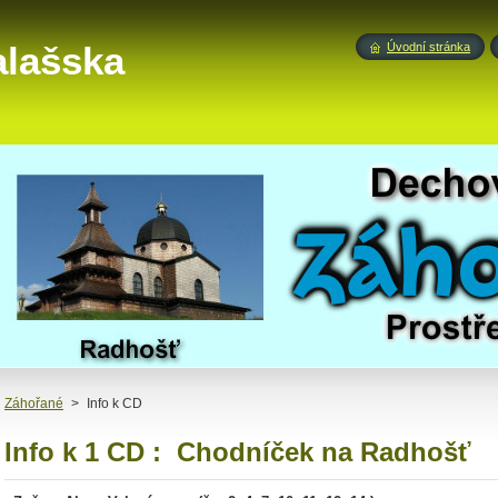
alašska
Úvodní stránka
Záhořané
>
Info k CD
Info k 1 CD : Chodníček na Radhošť