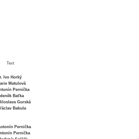
t
vo Horký
Matulová
ín Pernička
ěk Baťka
ava Gurská
av Babula
ín Pernička
n Pernička