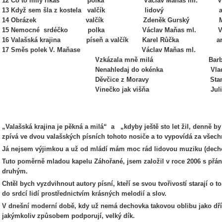
12 Co to milý říkaš polka Václav Maňas ml. Vladi
13 Když sem šla z kostela valčík lidový arr. B
14 Obrázek valčík Zdeněk Gurský Milosla
15 Nemocné srdéčko polka Václav Maňas ml. Vladi
16 Valašská krajina píseň a valčík Karel Růčka arr. 
17 Směs polek V. Maňase Václav Maňas ml.
Vzkázala mně milá Barbora Str
Nenahledaj do okénka Vladimír 
Děvčice z Moravy Stanislav P
Vinečko jak višňa Julie Běho
„Valašská krajina je pěkná a milá“ a „kdyby ještě sto let žil, denně by 
zpívá ve dvou valašských písních tohoto nosiče a to vypovídá za všechno
Já nejsem výjimkou a už od mládí mám moc rád lidovou muziku (decho
Tuto poměrně mladou kapelu Záhořané, jsem založil v roce 2006 s přán
druhým.
Chtěl bych vyzdvihnout autory písní, kteří se svou tvořivostí starají o t
do srdcí lidí prostřednictvím krásných melodií a slov.
V dnešní moderní době, kdy už nemá dechovka takovou oblibu jako dříve
jakýmkoliv způsobem podporují, velký dík.