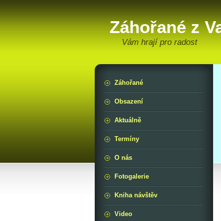
Záhořané z V
Vám hrají pro radost
Záhořané
Obsazení
Aktuálně
Termíny
O nás
Fotogalerie
Kniha návštěv
Video