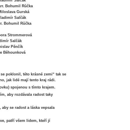
mír Salčák
ohumil Růčka
va Gurská
mír Salčák
Bohumil Růčka
ommerová
Salčák
ěnčík
unková
se poklonil, této krásné zemi“ tak se
, jak lidé mají tento kraj rádi.
vku) spojenou s tímto krajem.
ím, aby rozdávala radost taky
o, aby se radost a láska vepsala
, patří všem lidem, kteří jí