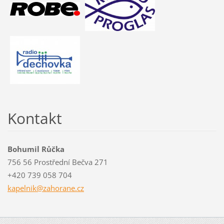
Kontakt
Bohumil Růčka
756 56 Prostřední Bečva 271
+420 739 058 704
kapelnik
@zahoran
e.cz