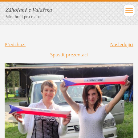
Záhořané z Valašska
Vám hrají pro radost
Předchozí
Následující
Spustit prezentaci