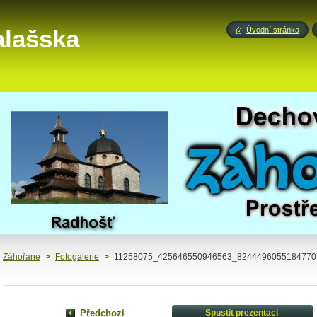
alašska
Úvodní stránka
Záhořané
>
Fotogalerie
>
11258075_425646550946563_82444960551847707
Předchozí
Spustit prezentaci