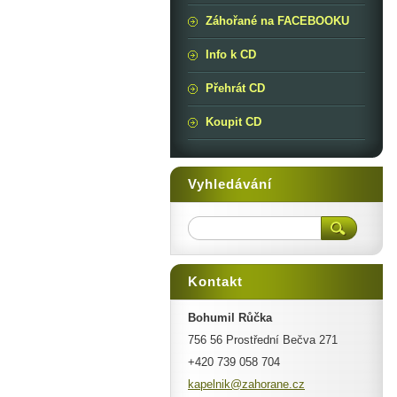
Záhořané na FACEBOOKU
Info k CD
Přehrát CD
Koupit CD
Vyhledávání
Kontakt
Bohumil Růčka
756 56 Prostřední Bečva 271
+420 739 058 704
kapelnik
@zahoran
e.cz