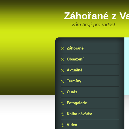
Záhořané z V
Vám hrají pro radost
Záhořané
Obsazení
Aktuálně
Termíny
O nás
Fotogalerie
Kniha návštěv
Video