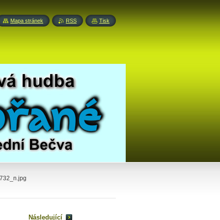
Mapa stránek
RSS
Tisk
32_n.jpg
Následující