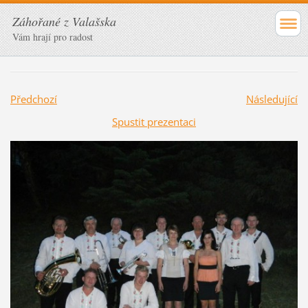
Záhořané z Valašska
Vám hrají pro radost
Předchozí
Následující
Spustit prezentaci