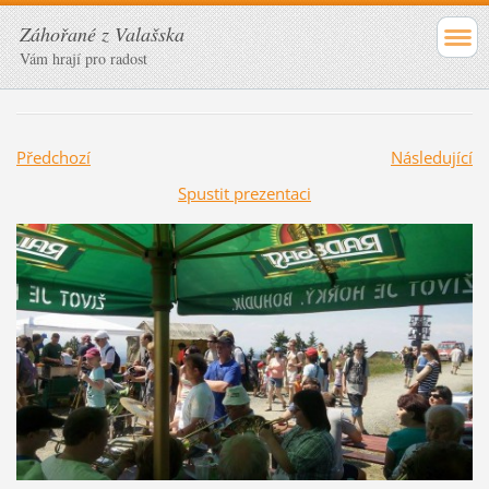
Záhořané z Valašska
Vám hrají pro radost
Předchozí
Následující
Spustit prezentaci