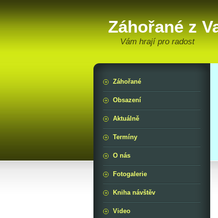
Záhořané z V
Vám hrají pro radost
Záhořané
Obsazení
Aktuálně
Termíny
O nás
Fotogalerie
Kniha návštěv
Video