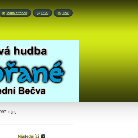
Mapa stránek
RSS
Tisk
97_n.jpg
Následující