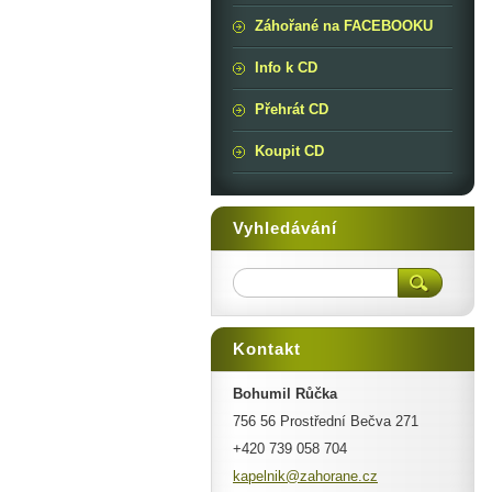
Záhořané na FACEBOOKU
Info k CD
Přehrát CD
Koupit CD
Vyhledávání
Kontakt
Bohumil Růčka
756 56 Prostřední Bečva 271
+420 739 058 704
kapelnik
@zahoran
e.cz