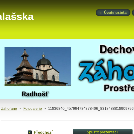
alašska
Úvodní stránka
Záhořané
>
Fotogalerie
>
11836840_457994784378406_83184888189097969
Předchozí
Spustit prezentaci