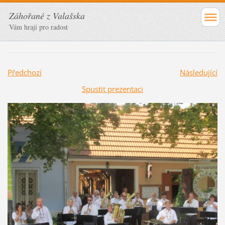
Záhořané z Valašska
Vám hrají pro radost
Předchozí
Následující
Spustit prezentaci