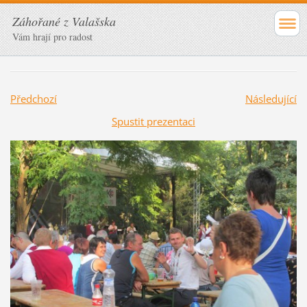
Záhořané z Valašska
Vám hrají pro radost
Předchozí
Následující
Spustit prezentaci