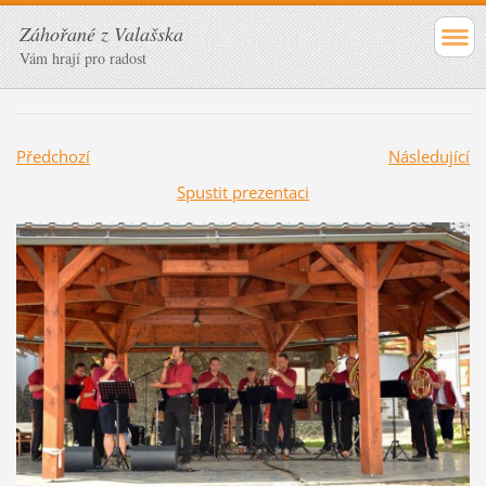
Záhořané z Valašska
Vám hrají pro radost
Předchozí
Následující
Spustit prezentaci