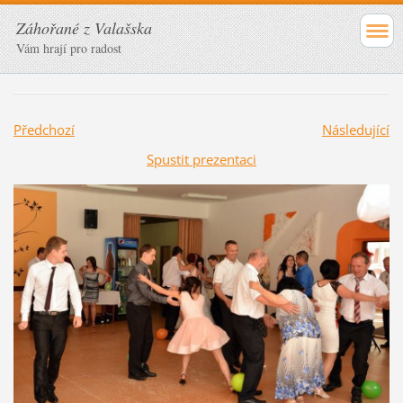
Záhořané z Valašska
Vám hrají pro radost
Předchozí
Následující
Spustit prezentaci