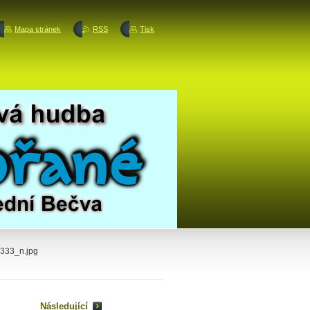
Mapa stránek
RSS
Tisk
333_n.jpg
Následující