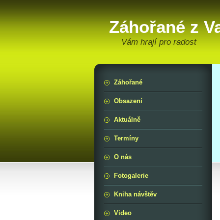
Záhořané z V
Vám hrají pro radost
Záhořané
Obsazení
Aktuálně
Termíny
O nás
Fotogalerie
Kniha návštěv
Video