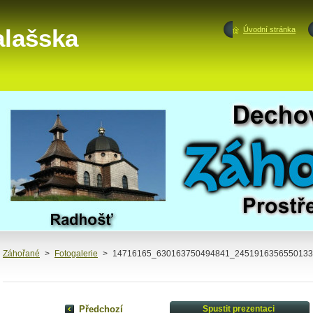
alašska
Úvodní stránka
Záhořané
>
Fotogalerie
>
14716165_630163750494841_2451916356550133
Předchozí
Spustit prezentaci