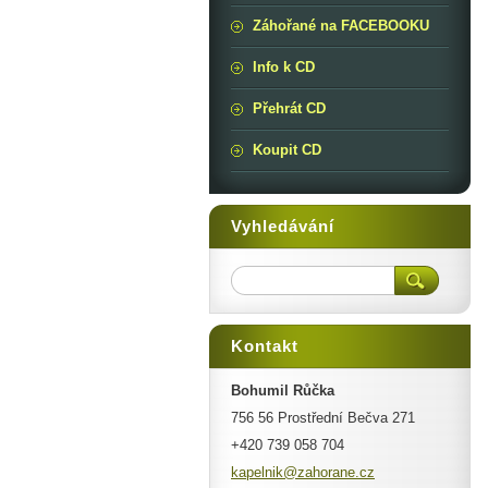
Záhořané na FACEBOOKU
Info k CD
Přehrát CD
Koupit CD
Vyhledávání
Kontakt
Bohumil Růčka
756 56 Prostřední Bečva 271
+420 739 058 704
kapelnik
@zahoran
e.cz