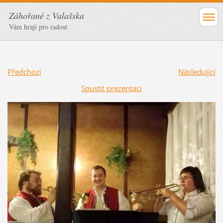
Záhořané z Valašska
Vám hrají pro radost
Předchozí
Následující
Spustit prezentaci