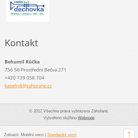
Kontakt
Bohumil Růčka
756 56 Prostřední Bečva 271
+420 739 058 704
kapelnik
@zahoran
e.cz
© 2012 Všechna práva vyhrazena Záhořané.
Vytvořeno službou
Webnode
Zobrazit:
Mobilní verzi
|
Standardní verzi