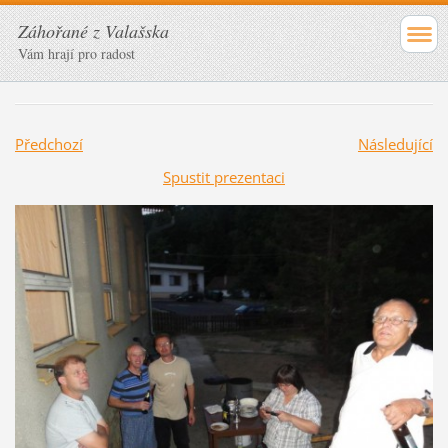
Záhořané z Valašska
Vám hrají pro radost
Předchozí
Následující
Spustit prezentaci