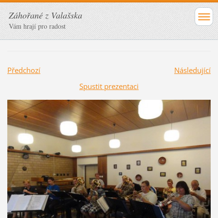
Záhořané z Valašska
Vám hrají pro radost
Předchozí
Následující
Spustit prezentaci