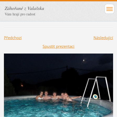
Záhořané z Valašska
Vám hrají pro radost
Předchozí
Následující
Spustit prezentaci