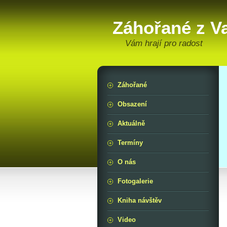
Záhořané z V
Vám hrají pro radost
Záhořané
Obsazení
Aktuálně
Termíny
O nás
Fotogalerie
Kniha návštěv
Video