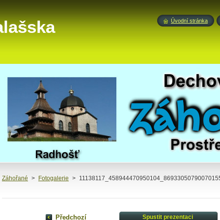
alašska
Úvodní stránka
Záhořané
>
Fotogalerie
>
11138117_458944470950104_86933050790070155
Předchozí
Spustit prezentaci