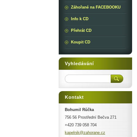
Záhořané na FACEBOOKU
Info k CD
Přehrát CD
Koupit CD
Vyhledávání
Kontakt
Bohumil Růčka
756 56 Prostřední Bečva 271
+420 739 058 704
kapelnik
@zahoran
e.cz