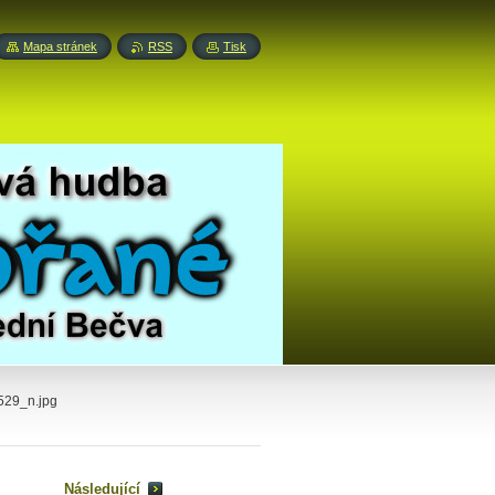
Mapa stránek
RSS
Tisk
29_n.jpg
Následující