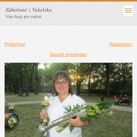
Záhořané z Valašska
Vám hrají pro radost
Předchozí
Následující
Spustit prezentaci