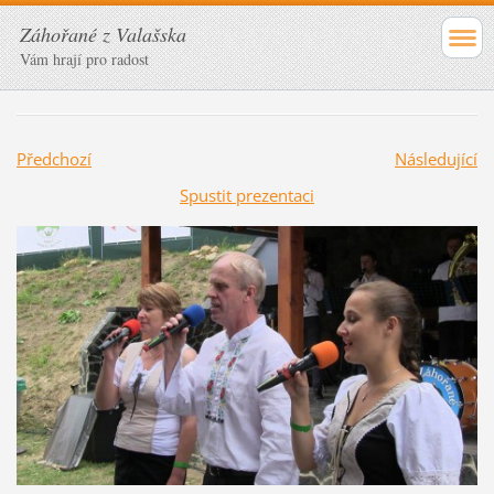
Záhořané z Valašska
Vám hrají pro radost
Předchozí
Následující
Spustit prezentaci