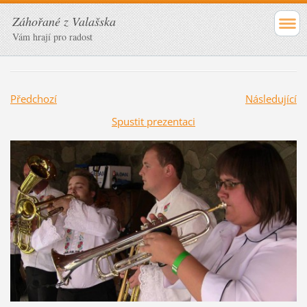
Záhořané z Valašska
Vám hrají pro radost
Předchozí
Následující
Spustit prezentaci