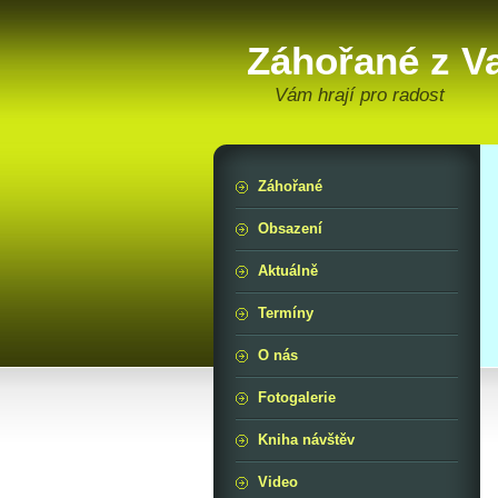
Záhořané z V
Vám hrají pro radost
Záhořané
Obsazení
Aktuálně
Termíny
O nás
Fotogalerie
Kniha návštěv
Video