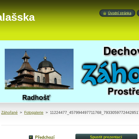
alašska
Úvodní stránka
Záhořané
>
Fotogalerie
>
11224477_457994497711768_79330597724428517
Předchozí
Spustit prezentaci