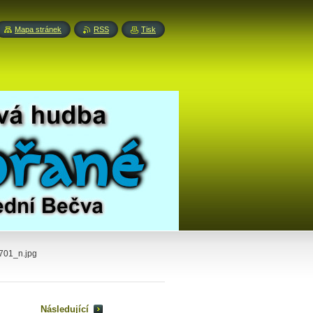
Mapa stránek
RSS
Tisk
01_n.jpg
Následující