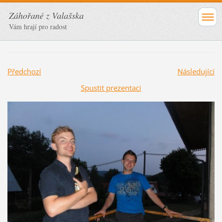
Záhořané z Valašska
Vám hrají pro radost
Předchozí
Následující
Spustit prezentaci