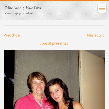
Záhořané z Valašska
Vám hrají pro radost
Předchozí
Následující
Spustit prezentaci