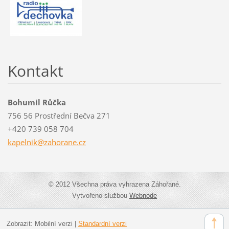
Kontakt
Bohumil Růčka
756 56 Prostřední Bečva 271
+420 739 058 704
kapelnik
@zahoran
e.cz
© 2012 Všechna práva vyhrazena Záhořané.
Vytvořeno službou
Webnode
Zobrazit:
Mobilní verzi
|
Standardní verzi