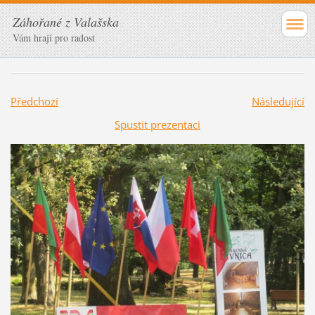
Záhořané z Valašska
Vám hrají pro radost
Předchozí
Následující
Spustit prezentaci