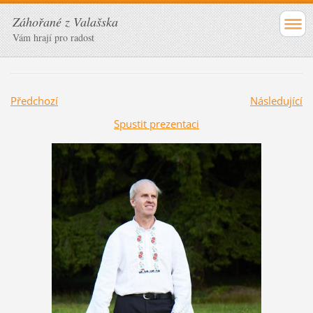
Záhořané z Valašska
Vám hrají pro radost
Předchozí
Následující
Spustit prezentaci