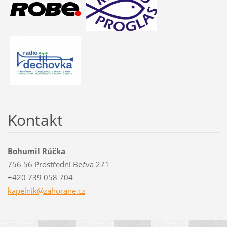
Kontakt
Bohumil Růčka
756 56 Prostřední Bečva 271
+420 739 058 704
kapelnik
@zahoran
e.cz